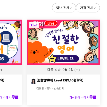
학년 전체
가격 전체
Live
)
다음 방송: 9월 2일 (수)
강의)
[친절한영어] Level 13(9,10월강의)
김정연 · 영어 · 방송강의
무료
무료
어 수강 시
화상영어 수강 시