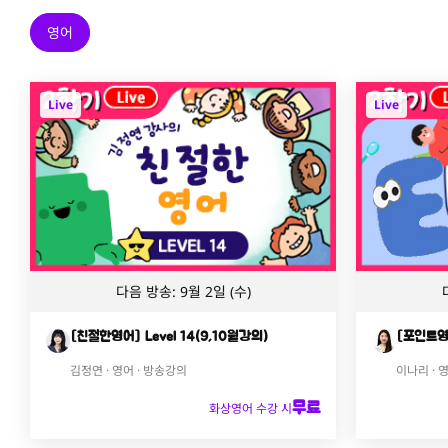
영어
Live
Live
다음 방송: 9월 2일 (수)
[친절한영어] Level 14(9,10월강의)
[포인트영어
김정연 · 영어 · 방송강의
이나리 · 
무료
화상영어 수강 시