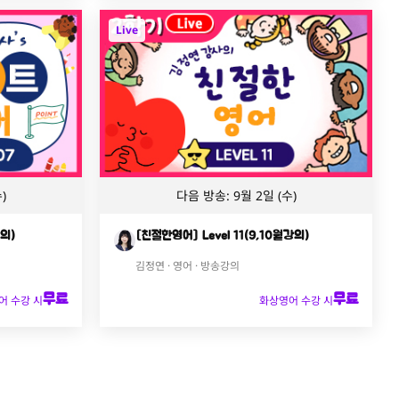
Live
)
다음 방송: 9월 2일 (수)
강의)
[친절한영어] Level 11(9,10월강의)
김정연 · 영어 · 방송강의
무료
무료
어 수강 시
화상영어 수강 시