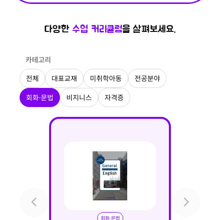
다양한
수업 커리큘럼
을 살펴보세요.
카테고리
전체
대표교재
미취학아동
전공분야
회화·문법
비지니스
자격증
회화·문법
회