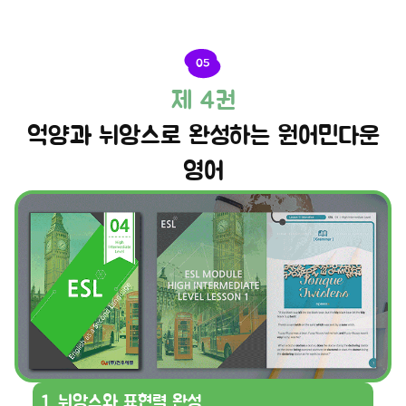
05
제 4권
억양과 뉘앙스로 완성하는 원어민다운
영어
1. 뉘앙스와 표현력 완성